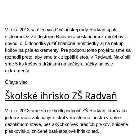
V roku 2013 sa členovia Občianskej rady Radvaň spolu
s členmi OZ Za dôstojnú Radvaň a poslancami za Volebný
obvod č. 5 dohodli využiť finančné prostriedky aj na nákup
košov na psie exkrementy. Pre podporu tohto projektu sme sa
rozhodli preto, aby sme tak zlepšili čistotu v Radvani. Nakúpili
sme 5 ks košov s držiakmi na sáčky a sáčky na psie
exkrementy.
Čítajte viac
Školské ihrisko ZŠ Radvaň
V roku 2013 sme sa rozhodli podporiť ZŠ Radvaň, ktorá ako
jedna z mála základných škôl v meste má ihrisko v úplne
dezolátnom stave, bez akýchkoľvek hracích prvkov, zničené
pieskovisko, zničené basketbalové ihrisko atď.