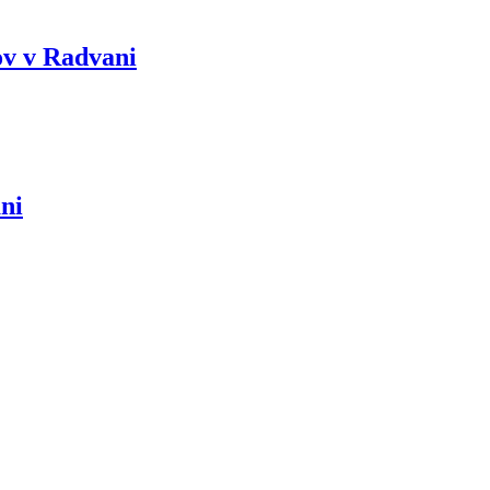
ov v Radvani
ani