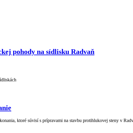
ckej pohody na sídlisku Radvaň
ídliskách
anie
nania, ktoré súvisí s prípravami na stavbu protihlukovej steny v Rad