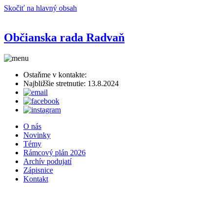
Skočiť na hlavný obsah
Občianska rada Radvaň
Ostaňme v kontakte:
Najbližšie stretnutie: 13.8.2024
O nás
Novinky
Témy
Rámcový plán 2026
Archív podujatí
Zápisnice
Kontakt