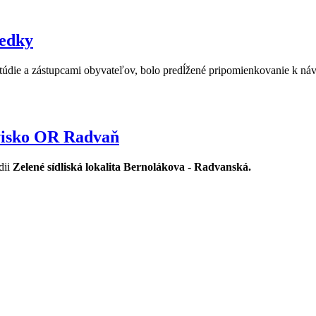
ledky
die a zástupcami obyvateľov, bolo predĺžené pripomienkovanie k náv
visko OR Radvaň
dii
Zelené sídliská lokalita Bernolákova - Radvanská.