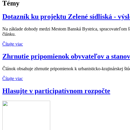
Témy
Dotazník ku projektu Zelené sídliská - výs
Na základe dohody medzi Mestom Banská Bystrica, spracovateľom štú
článku.
Čítajte viac
Zhrnutie pripomienok obyvateľov a stano
Článok obsahuje zhrnutie pripomienok k urbanisticko-krajinárskej štú
Čítajte viac
Hlasujte v participatívnom rozpočte